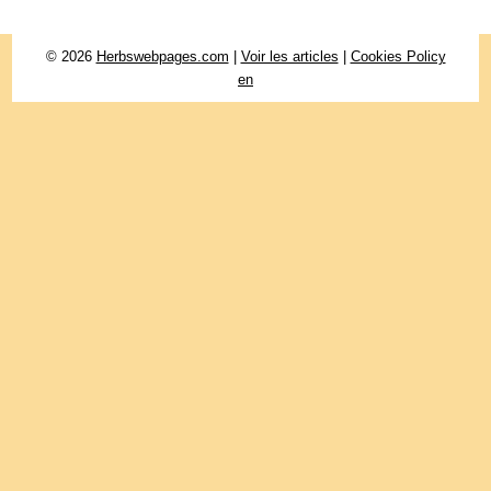
© 2026
Herbswebpages.com
|
Voir les articles
|
Cookies Policy
en