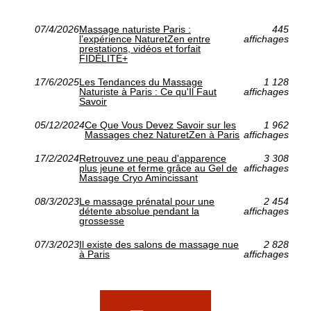
07/4/2026
Massage naturiste Paris :
445
l’expérience NaturetZen entre
affichages
prestations, vidéos et forfait
FIDÉLITÉ+
17/6/2025
Les Tendances du Massage
1 128
Naturiste à Paris : Ce qu'Il Faut
affichages
Savoir
05/12/2024
Ce Que Vous Devez Savoir sur les
1 962
Massages chez NaturetZen à Paris
affichages
17/2/2024
Retrouvez une peau d'apparence
3 308
plus jeune et ferme grâce au Gel de
affichages
Massage Cryo Amincissant
08/3/2023
Le massage prénatal pour une
2 454
détente absolue pendant la
affichages
grossesse
07/3/2023
Il existe des salons de massage nue
2 828
à Paris
affichages