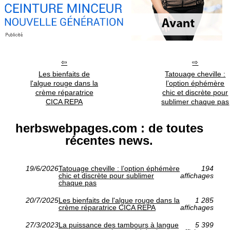
Les bienfaits de
Tatouage cheville :
l'algue rouge dans la
l’option éphémère
crème réparatrice
chic et discrète pour
CICA REPA
sublimer chaque pas
herbswebpages.com : de toutes
récentes news.
19/6/2026
Tatouage cheville : l’option éphémère
194
chic et discrète pour sublimer
affichages
chaque pas
20/7/2025
Les bienfaits de l'algue rouge dans la
1 285
crème réparatrice CICA REPA
affichages
27/3/2023
La puissance des tambours à langue
5 399